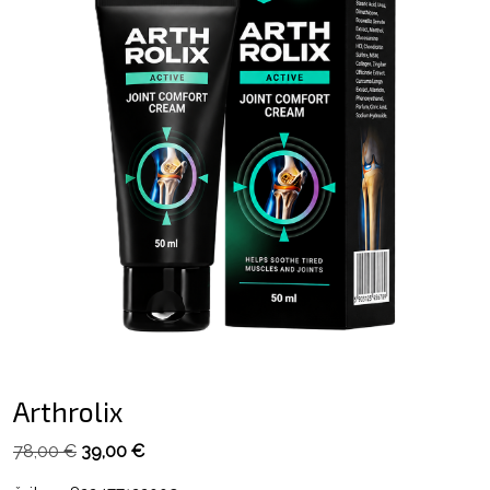
Arthrolix
Pôvodná
Aktuálna
78,00
€
39,00
€
cena
cena