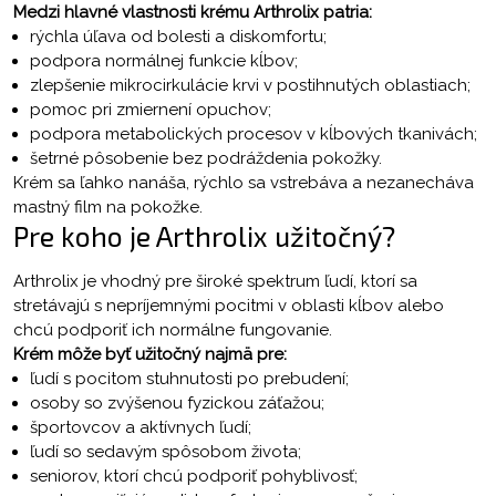
Medzi hlavné vlastnosti krému Arthrolix patria:
rýchla úľava od bolesti a diskomfortu;
podpora normálnej funkcie kĺbov;
zlepšenie mikrocirkulácie krvi v postihnutých oblastiach;
pomoc pri zmiernení opuchov;
podpora metabolických procesov v kĺbových tkanivách;
šetrné pôsobenie bez podráždenia pokožky.
Krém sa ľahko nanáša, rýchlo sa vstrebáva a nezanecháva
mastný film na pokožke.
Pre koho je Arthrolix užitočný?
Arthrolix je vhodný pre široké spektrum ľudí, ktorí sa
stretávajú s nepríjemnými pocitmi v oblasti kĺbov alebo
chcú podporiť ich normálne fungovanie.
Krém môže byť užitočný najmä pre:
ľudí s pocitom stuhnutosti po prebudení;
osoby so zvýšenou fyzickou záťažou;
športovcov a aktívnych ľudí;
ľudí so sedavým spôsobom života;
seniorov, ktorí chcú podporiť pohyblivosť;