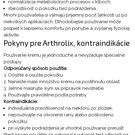
normalizácia metabolických procesov v kĺboch;
starostlivosť o pokožku bez podráždenia.
Mnohí používatelia si všímajú príjemný pocit ľahkosti už po
niekoľkých aplikáciách. Dlhodobejšie používanie môže
prispieť k lepšiemu komfortu pri pohybe a zvýšenej fyzickej
aktivite.
Pokyny pre Arthrolix, kontraindikácie
Používanie krému je jednoduché a nevyžaduje špeciálne
postupy.
Odporúčaný spôsob použitia:
Očistite a osušte pokožku.
Naneste malé množstvo krému na postihnutú oblasť.
Jemne masírujte, kým sa prípravok nevstrebe.
Používajte pravidelne podľa potreby.
Kontraindikácie:
individuálna precitlivenosť na niektorú zo zložiek;
nepoužívajte na otvorené rany alebo poškodenú
pokožku;
pri výskyte podráždenia je vhodné používanie prerušiť.
Pred prvým použitím sa odporúča vykonať test citlivosti na