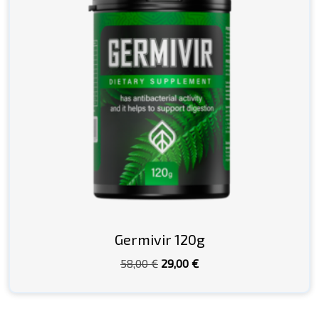
Germivir 120g
Pôvodná
Aktuálna
58,00
€
29,00
€
cena
cena
bola:
je:
58,00 €.
29,00 €.