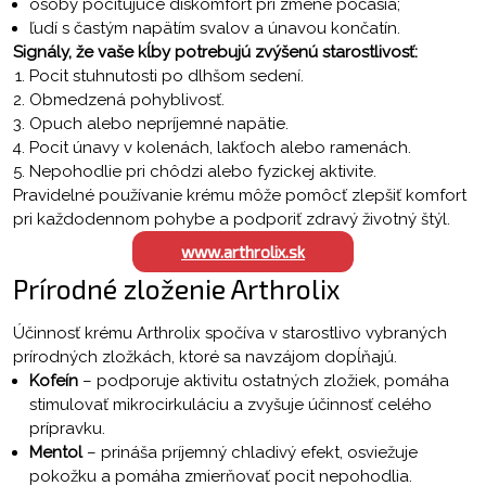
osoby pociťujúce diskomfort pri zmene počasia;
ľudí s častým napätím svalov a únavou končatín.
Signály, že vaše kĺby potrebujú zvýšenú starostlivosť:
Pocit stuhnutosti po dlhšom sedení.
Obmedzená pohyblivosť.
Opuch alebo nepríjemné napätie.
Pocit únavy v kolenách, lakťoch alebo ramenách.
Nepohodlie pri chôdzi alebo fyzickej aktivite.
Pravidelné používanie krému môže pomôcť zlepšiť komfort
pri každodennom pohybe a podporiť zdravý životný štýl.
www.arthrolix.sk
Prírodné zloženie Arthrolix
Účinnosť krému Arthrolix spočíva v starostlivo vybraných
prírodných zložkách, ktoré sa navzájom dopĺňajú.
Kofeín
– podporuje aktivitu ostatných zložiek, pomáha
stimulovať mikrocirkuláciu a zvyšuje účinnosť celého
prípravku.
Mentol
– prináša príjemný chladivý efekt, osviežuje
pokožku a pomáha zmierňovať pocit nepohodlia.