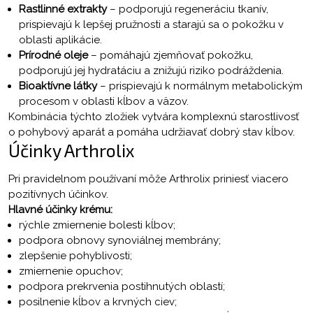
Rastlinné extrakty
– podporujú regeneráciu tkanív,
prispievajú k lepšej pružnosti a starajú sa o pokožku v
oblasti aplikácie.
Prírodné oleje
– pomáhajú zjemňovať pokožku,
podporujú jej hydratáciu a znižujú riziko podráždenia.
Bioaktívne látky
– prispievajú k normálnym metabolickým
procesom v oblasti kĺbov a väzov.
Kombinácia týchto zložiek vytvára komplexnú starostlivosť
o pohybový aparát a pomáha udržiavať dobrý stav kĺbov.
Účinky Arthrolix
Pri pravidelnom používaní môže Arthrolix priniesť viacero
pozitívnych účinkov.
Hlavné účinky krému:
rýchle zmiernenie bolesti kĺbov;
podpora obnovy synoviálnej membrány;
zlepšenie pohyblivosti;
zmiernenie opuchov;
podpora prekrvenia postihnutých oblastí;
posilnenie kĺbov a krvných ciev;