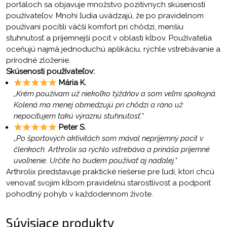
portáloch sa objavuje množstvo pozitívnych skúseností
používateľov. Mnohí ľudia uvádzajú, že po pravidelnom
používaní pocítili väčší komfort pri chôdzi, menšiu
stuhnutosť a príjemnejší pocit v oblasti kĺbov. Používatelia
oceňujú najmä jednoduchú aplikáciu, rýchle vstrebávanie a
prírodné zloženie.
Skúsenosti používateľov:
Mária K.
„Krém používam už niekoľko týždňov a som veľmi spokojná.
Kolená ma menej obmedzujú pri chôdzi a ráno už
nepociťujem takú výraznú stuhnutosť.“
Peter S.
„Po športových aktivitách som mával nepríjemný pocit v
členkoch. Arthrolix sa rýchlo vstrebáva a prináša príjemné
uvoľnenie. Určite ho budem používať aj naďalej.“
Arthrolix predstavuje praktické riešenie pre ľudí, ktorí chcú
venovať svojim kĺbom pravidelnú starostlivosť a podporiť
pohodlný pohyb v každodennom živote.
Súvisiace produkty