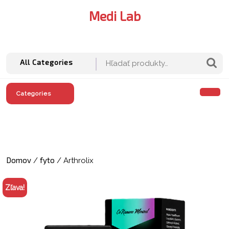
Skip
Medi Lab
to
content
M
A
Hľadať:
All Categories
O
Categories
M
Domov
fyto
/
/ Arthrolix
Zľava!