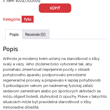
č. item: 822477122009
bola:
je:
KÚPIŤ
78,00 €.
39,00 €.
fyto
Kategória:
Popis
Recenzie (0)
Popis
Arthrolix je moderný krém určený na starostlivosť o kĺby,
svaly a väzy. Jeho zloženie bolo vytvorené tak, aby
pomáhalo zmierňovať nepríjemné pocity v oblasti
pohybového aparátu, podporovalo prirodzené
regeneračné procesy a prispievalo k lepšej pohyblivosti.
S pribúdajúcim vekom, pri nadmernej fyzickej záťaži,
sedavom zamestnaní alebo po športových aktivitách sa
môžu objaviť bolesti, stuhnutosť či opuchy. Práve v takýchto
situáciách môže byť pravidelná starostlivosť o kĺby
mimoriadne dôležitá.