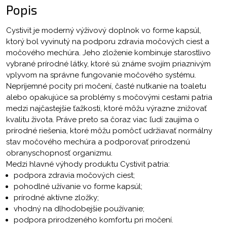
Popis
Cystivit je moderný výživový doplnok vo forme kapsúl,
ktorý bol vyvinutý na podporu zdravia močových ciest a
močového mechúra. Jeho zloženie kombinuje starostlivo
vybrané prírodné látky, ktoré sú známe svojím priaznivým
vplyvom na správne fungovanie močového systému.
Nepríjemné pocity pri močení, časté nutkanie na toaletu
alebo opakujúce sa problémy s močovými cestami patria
medzi najčastejšie ťažkosti, ktoré môžu výrazne znižovať
kvalitu života. Práve preto sa čoraz viac ľudí zaujíma o
prírodné riešenia, ktoré môžu pomôcť udržiavať normálny
stav močového mechúra a podporovať prirodzenú
obranyschopnosť organizmu.
Medzi hlavné výhody produktu Cystivit patria:
podpora zdravia močových ciest;
pohodlné užívanie vo forme kapsúl;
prírodné aktívne zložky;
vhodný na dlhodobejšie používanie;
podpora prirodzeného komfortu pri močení.