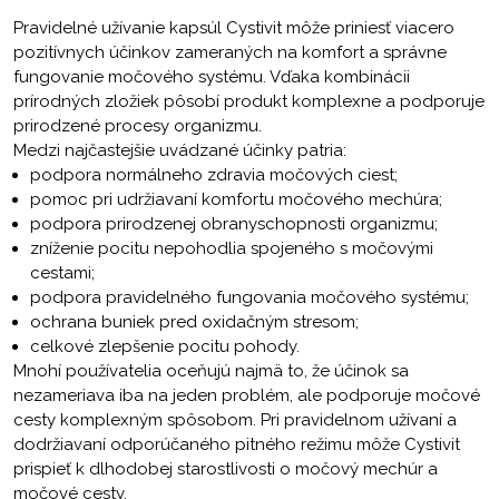
Pravidelné užívanie kapsúl Cystivit môže priniesť viacero
pozitívnych účinkov zameraných na komfort a správne
fungovanie močového systému. Vďaka kombinácii
prírodných zložiek pôsobí produkt komplexne a podporuje
prirodzené procesy organizmu.
Medzi najčastejšie uvádzané účinky patria:
podpora normálneho zdravia močových ciest;
pomoc pri udržiavaní komfortu močového mechúra;
podpora prirodzenej obranyschopnosti organizmu;
zníženie pocitu nepohodlia spojeného s močovými
cestami;
podpora pravidelného fungovania močového systému;
ochrana buniek pred oxidačným stresom;
celkové zlepšenie pocitu pohody.
Mnohí používatelia oceňujú najmä to, že účinok sa
nezameriava iba na jeden problém, ale podporuje močové
cesty komplexným spôsobom. Pri pravidelnom užívaní a
dodržiavaní odporúčaného pitného režimu môže Cystivit
prispieť k dlhodobej starostlivosti o močový mechúr a
močové cesty.