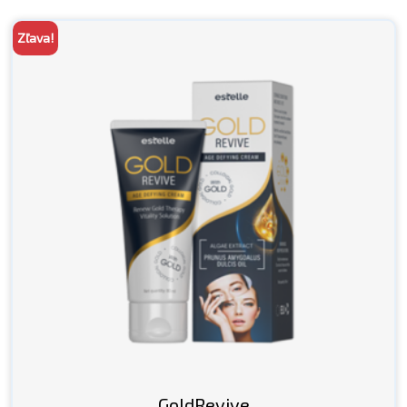
58,00 €.
29,00 €.
Zľava!
GoldRevive