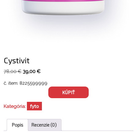
Cystivit
Pôvodná
Aktuálna
78,00
€
39,00
€
cena
cena
č. item: 8225599999
bola:
je:
KÚPIŤ
78,00 €.
39,00 €.
fyto
Kategória:
Popis
Recenzie (0)