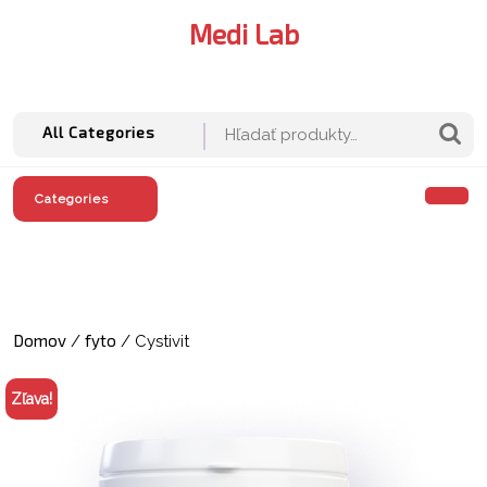
Skip
Medi Lab
to
content
M
A
Hľadať:
All Categories
O
Categories
M
Domov
fyto
/
/ Cystivit
Zľava!