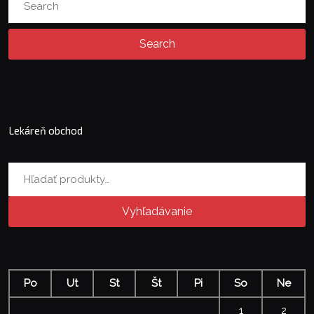
for:
Lekáreň obchod
Hľadať:
Vyhľadávanie
Po
Ut
St
Št
Pi
So
Ne
1
2