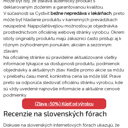
môže byť istý, že získava autentický produkt s
deklarovaným zložením a garantovanou kvalitou.
V súčasnosti sa Cystivit
bežne nepredáva v lekárňach
, preto
môže byť hľadanie produktu v kamenných prevádzkach
neúspešné. Najspoľahlivejšou možnosťou je objednávka
prostredníctvom oficiálnej webovej stránky výrobcu. Okrem
istoty originality produktu majú zákazníci často prístup aj k
rôznym zvýhodneným ponukám, akciám a sezónnym
zľavám.
Na oficiálnej stránke sú pravidelne aktualizované všetky
informácie týkajúce sa dostupnosti produktu, podmienok
objednávky a aktuálnych zliav. Keďže promo akcie sa môžu
v priebehu času meniť, konkrétna cena sa môže líšiť. Práve
preto sa odporúča sledovať oficiálnu stránku výrobcu, kde
sú vždy uvedené najnovšie informácie a aktuálne cenové
podmienky.
(Zľava -50%) Kúpiť od výrobcu
Recenzie na slovenských fórach
Diskusie na slovenských internetových fórach ukazujú, že