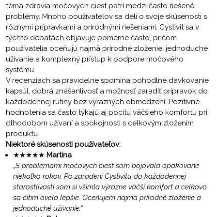
téma zdravia močových ciest patrí medzi často riešené
problémy. Mnoho používateľov sa delí o svoje skúsenosti s
rôznymi prípravkami a prírodnými riešeniami. Cystivit sa v
týchto debatách objavuje pomerne často, pričom
používatelia oceňujú najmä prírodné zloženie, jednoduché
užívanie a komplexný prístup k podpore močového
systému.
V recenziách sa pravidelne spomína pohodlné dávkovanie
kapsúl, dobrá znášanlivosť a možnosť zaradiť prípravok do
každodennej rutiny bez výrazných obmedzení. Pozitívne
hodnotenia sa často týkajú aj pocitu väčšieho komfortu pri
dlhodobom užívaní a spokojnosti s celkovým zložením
produktu.
Niektoré skúsenosti používateľov:
★★★★★
Martina
„S problémami močových ciest som bojovala opakovane
niekoľko rokov. Po zaradení Cystivitu do každodennej
starostlivosti som si všimla výrazne väčší komfort a celkovo
sa cítim oveľa lepšie. Oceňujem najmä prírodné zloženie a
jednoduché užívanie.“