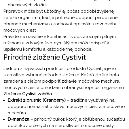
chemických zložiek.
Prípravok môže byť užitočný aj počas období zvýšenej
záťaže organizmu, keď je potrebné podporiť prirodzené
obranné mechanizmy a zachovať optimálnu rovnováhu
močových ciest.
Pravidelné užívanie v kombinácii s dostatočným pitným
režimom a zdravým životným štýlom môže prispieť k
lepšiemu komfortu a každodennej pohode.
Prírodné zloženie Cystivit
Jednou z najväčších predností produktu Cystivit je jeho
starostlivo vybrané prírodné zloženie. Každá zložka bola
zaradená s cieľom podporiť zdravie močového mechúra,
močových ciest a prirodzenú obranyschopnosť organizmu.
Zloženie Cystivit zahŕňa:
Extrakt z brusníc (Cranberry)
– tradične využívaný na
podporu normálneho stavu močových ciest a močového
mechúra.
D-manóza
– prírodný cukor, ktorý je obľúbenou súčasťou
doplnkov určených na starostlivosť o močové cesty.