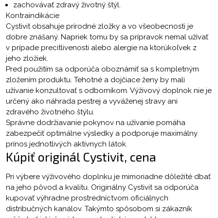
zachovávať zdravý životný štýl.
Kontraindikácie
Cystivit obsahuje prírodné zložky a vo všeobecnosti je
dobre znášaný. Napriek tomu by sa prípravok nemal užívať
v prípade precitlivenosti alebo alergie na ktorúkoľvek z
jeho zložiek.
Pred použitím sa odporúča oboznámiť sa s kompletným
zložením produktu. Tehotné a dojčiace ženy by mali
užívanie konzultovať s odborníkom. Výživový doplnok nie je
určený ako náhrada pestrej a vyváženej stravy ani
zdravého životného štýlu.
Správne dodržiavanie pokynov na užívanie pomáha
zabezpečiť optimálne výsledky a podporuje maximálny
prínos jednotlivých aktívnych látok.
Kúpiť originál Cystivit, cena
Pri výbere výživového doplnku je mimoriadne dôležité dbať
na jeho pôvod a kvalitu. Originálny Cystivit sa odporúča
kupovať výhradne prostredníctvom oficiálnych
distribučných kanálov. Takýmto spôsobom si zákazník