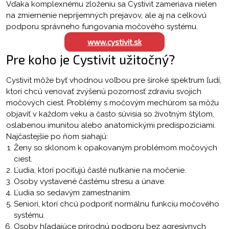
Vďaka komplexnému zloženiu sa Cystivit zameriava nielen
na zmiernenie nepríjemných prejavov, ale aj na celkovú
podporu správneho fungovania močového systému.
www.cystivit.sk
Pre koho je Cystivit užitočný?
Cystivit môže byť vhodnou voľbou pre široké spektrum ľudí,
ktorí chcú venovať zvýšenú pozornosť zdraviu svojich
močových ciest. Problémy s močovým mechúrom sa môžu
objaviť v každom veku a často súvisia so životným štýlom,
oslabenou imunitou alebo anatomickými predispozíciami.
Najčastejšie po ňom siahajú:
Ženy so sklonom k opakovaným problémom močových
ciest.
Ľudia, ktorí pociťujú časté nutkanie na močenie.
Osoby vystavené častému stresu a únave.
Ľudia so sedavým zamestnaním.
Seniori, ktorí chcú podporiť normálnu funkciu močového
systému.
Osoby hľadajúce prírodnú podporu bez agresívnych