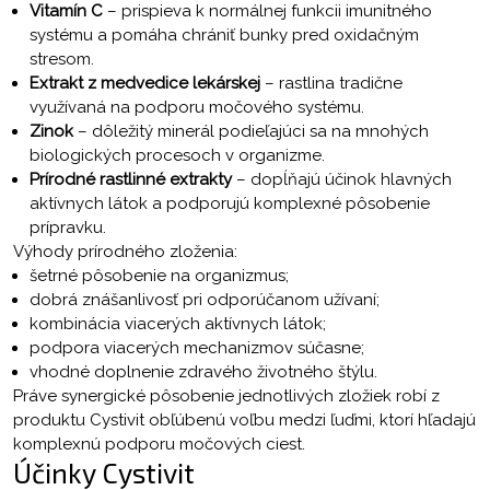
Vitamín C
– prispieva k normálnej funkcii imunitného
systému a pomáha chrániť bunky pred oxidačným
stresom.
Extrakt z medvedice lekárskej
– rastlina tradične
využívaná na podporu močového systému.
Zinok
– dôležitý minerál podieľajúci sa na mnohých
biologických procesoch v organizme.
Prírodné rastlinné extrakty
– dopĺňajú účinok hlavných
aktívnych látok a podporujú komplexné pôsobenie
prípravku.
Výhody prírodného zloženia:
šetrné pôsobenie na organizmus;
dobrá znášanlivosť pri odporúčanom užívaní;
kombinácia viacerých aktívnych látok;
podpora viacerých mechanizmov súčasne;
vhodné doplnenie zdravého životného štýlu.
Práve synergické pôsobenie jednotlivých zložiek robí z
produktu Cystivit obľúbenú voľbu medzi ľuďmi, ktorí hľadajú
komplexnú podporu močových ciest.
Účinky Cystivit