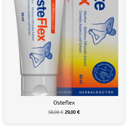
Osteflex
Pôvodná
Aktuálna
58,00
€
29,00
€
cena
cena
bola:
je: