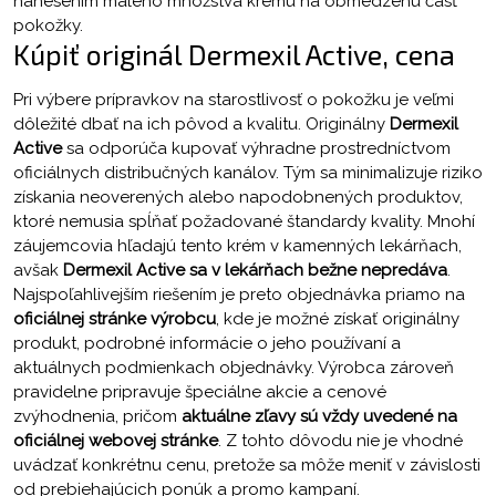
nanesením malého množstva krému na obmedzenú časť
pokožky.
Kúpiť originál Dermexil Active, cena
Pri výbere prípravkov na starostlivosť o pokožku je veľmi
dôležité dbať na ich pôvod a kvalitu. Originálny
Dermexil
Active
sa odporúča kupovať výhradne prostredníctvom
oficiálnych distribučných kanálov. Tým sa minimalizuje riziko
získania neoverených alebo napodobnených produktov,
ktoré nemusia spĺňať požadované štandardy kvality. Mnohí
záujemcovia hľadajú tento krém v kamenných lekárňach,
avšak
Dermexil Active sa v lekárňach bežne nepredáva
.
Najspoľahlivejším riešením je preto objednávka priamo na
oficiálnej stránke výrobcu
, kde je možné získať originálny
produkt, podrobné informácie o jeho používaní a
aktuálnych podmienkach objednávky. Výrobca zároveň
pravidelne pripravuje špeciálne akcie a cenové
zvýhodnenia, pričom
aktuálne zľavy sú vždy uvedené na
oficiálnej webovej stránke
. Z tohto dôvodu nie je vhodné
uvádzať konkrétnu cenu, pretože sa môže meniť v závislosti
od prebiehajúcich ponúk a promo kampaní.