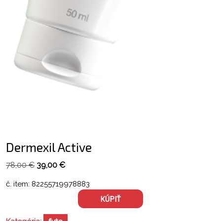
Dermexil Active
Pôvodná
Aktuálna
78,00
€
39,00
€
cena
cena
č. item: 82255719978883
bola:
je:
KÚPIŤ
78,00 €.
39,00 €.
fyto