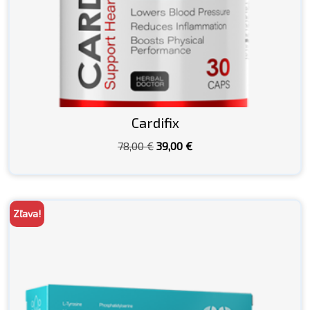
Cardifix
Pôvodná
Aktuálna
78,00
€
39,00
€
cena
cena
bola:
je:
78,00 €.
39,00 €.
Zľava!