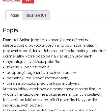
Kategória:
Popis
Recenzie (0)
Popis
Dermexil Active
je špecializovaný krém určený na
starostlivosť o pokožku postihnutú psoriázou a ďalšími
prejavmi podráždenia. Jeho receptúra kombinuje prírodné
účinné látky, ktoré pôsobia na viacerých úrovniach:
hydratujú a zvláčňujú pokožku,
zmierňujú pocit svrbenia,
podporujú regeneráciu kožných buniek,
pomáhajú redukovať začervenanie,
chránia pokožku pred vonkajšími vplyvmi.
Krém sa ľahko vstrebáva a nezanecháva mastný film. Je
vhodný na každodenné používanie na rôznych častiach
tela vrátane lakťov, kolien, rúk či pokožky hlavy podľa
individuálnych potrieb.
Vďaka pravidelnej aplikácii môže pokožka získať lepší