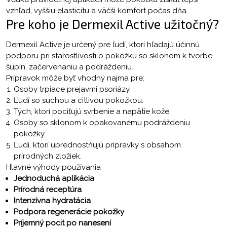
vzhľad, vyššiu elasticitu a väčší komfort počas dňa.
Pre koho je Dermexil Active užitočný?
Dermexil Active je určený pre ľudí, ktorí hľadajú účinnú
podporu pri starostlivosti o pokožku so sklonom k tvorbe
šupín, začervenaniu a podráždeniu.
Prípravok môže byť vhodný najmä pre:
Osoby trpiace prejavmi psoriázy.
Ľudí so suchou a citlivou pokožkou.
Tých, ktorí pociťujú svrbenie a napätie kože.
Osoby so sklonom k opakovanému podráždeniu
pokožky.
Ľudí, ktorí uprednostňujú prípravky s obsahom
prírodných zložiek.
Hlavné výhody používania
Jednoduchá aplikácia
Prírodná receptúra
Intenzívna hydratácia
Podpora regenerácie pokožky
Príjemný pocit po nanesení