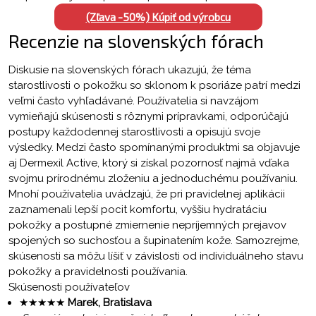
(Zľava -50%) Kúpiť od výrobcu
Recenzie na slovenských fórach
Diskusie na slovenských fórach ukazujú, že téma
starostlivosti o pokožku so sklonom k psoriáze patrí medzi
veľmi často vyhľadávané. Používatelia si navzájom
vymieňajú skúsenosti s rôznymi prípravkami, odporúčajú
postupy každodennej starostlivosti a opisujú svoje
výsledky. Medzi často spomínanými produktmi sa objavuje
aj Dermexil Active, ktorý si získal pozornosť najmä vďaka
svojmu prírodnému zloženiu a jednoduchému používaniu.
Mnohí používatelia uvádzajú, že pri pravidelnej aplikácii
zaznamenali lepší pocit komfortu, vyššiu hydratáciu
pokožky a postupné zmiernenie nepríjemných prejavov
spojených so suchosťou a šupinatením kože. Samozrejme,
skúsenosti sa môžu líšiť v závislosti od individuálneho stavu
pokožky a pravidelnosti používania.
Skúsenosti používateľov
★★★★★
Marek, Bratislava