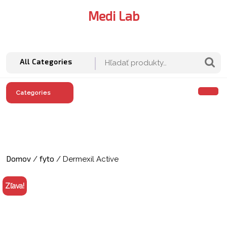
Skip
Medi Lab
to
content
M
A
Hľadať:
All Categories
O
Categories
M
Domov
fyto
/
/ Dermexil Active
Zľava!