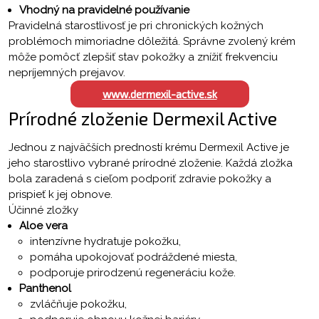
Vhodný na pravidelné používanie
Pravidelná starostlivosť je pri chronických kožných
problémoch mimoriadne dôležitá. Správne zvolený krém
môže pomôcť zlepšiť stav pokožky a znížiť frekvenciu
nepríjemných prejavov.
www.dermexil-active.sk
Prírodné zloženie Dermexil Active
Jednou z najväčších predností krému Dermexil Active je
jeho starostlivo vybrané prírodné zloženie. Každá zložka
bola zaradená s cieľom podporiť zdravie pokožky a
prispieť k jej obnove.
Účinné zložky
Aloe vera
intenzívne hydratuje pokožku,
pomáha upokojovať podráždené miesta,
podporuje prirodzenú regeneráciu kože.
Panthenol
zvláčňuje pokožku,