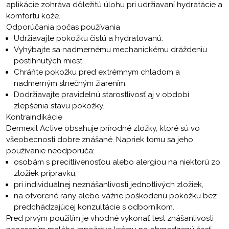
aplikácie zohráva dôležitú úlohu pri udržiavaní hydratácie a
komfortu kože.
Odporúčania počas používania
Udržiavajte pokožku čistú a hydratovanú.
Vyhýbajte sa nadmernému mechanickému dráždeniu
postihnutých miest.
Chráňte pokožku pred extrémnym chladom a
nadmerným slnečným žiarením.
Dodržiavajte pravidelnú starostlivosť aj v období
zlepšenia stavu pokožky.
Kontraindikácie
Dermexil Active obsahuje prírodné zložky, ktoré sú vo
všeobecnosti dobre znášané. Napriek tomu sa jeho
používanie neodporúča:
osobám s precitlivenosťou alebo alergiou na niektorú zo
zložiek prípravku,
pri individuálnej neznášanlivosti jednotlivých zložiek,
na otvorené rany alebo vážne poškodenú pokožku bez
predchádzajúcej konzultácie s odborníkom.
Pred prvým použitím je vhodné vykonať test znášanlivosti