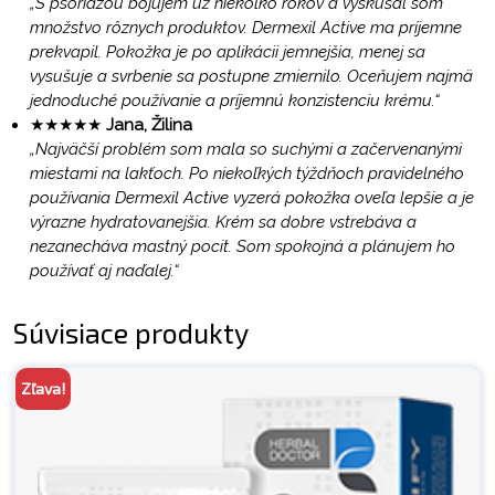
„S psoriázou bojujem už niekoľko rokov a vyskúšal som
množstvo rôznych produktov. Dermexil Active ma príjemne
prekvapil. Pokožka je po aplikácii jemnejšia, menej sa
vysušuje a svrbenie sa postupne zmiernilo. Oceňujem najmä
jednoduché používanie a príjemnú konzistenciu krému.“
★★★★★
Jana, Žilina
„Najväčší problém som mala so suchými a začervenanými
miestami na lakťoch. Po niekoľkých týždňoch pravidelného
používania Dermexil Active vyzerá pokožka oveľa lepšie a je
výrazne hydratovanejšia. Krém sa dobre vstrebáva a
nezanecháva mastný pocit. Som spokojná a plánujem ho
používať aj naďalej.“
Súvisiace produkty
Zľava!