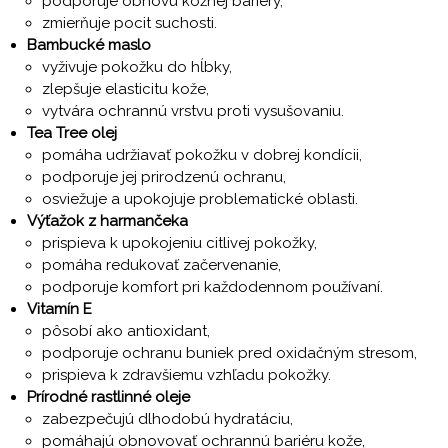
podporuje obnovu kožnej bariéry,
zmierňuje pocit suchosti.
Bambucké maslo
vyživuje pokožku do hĺbky,
zlepšuje elasticitu kože,
vytvára ochrannú vrstvu proti vysušovaniu.
Tea Tree olej
pomáha udržiavať pokožku v dobrej kondícii,
podporuje jej prirodzenú ochranu,
osviežuje a upokojuje problematické oblasti.
Výťažok z harmančeka
prispieva k upokojeniu citlivej pokožky,
pomáha redukovať začervenanie,
podporuje komfort pri každodennom používaní.
Vitamín E
pôsobí ako antioxidant,
podporuje ochranu buniek pred oxidačným stresom,
prispieva k zdravšiemu vzhľadu pokožky.
Prírodné rastlinné oleje
zabezpečujú dlhodobú hydratáciu,
pomáhajú obnovovať ochrannú bariéru kože,