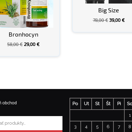
Big Size
Pôvodná
Akt
78,00
€
39,00
€
cena
cen
Bronhocyn
bola:
je:
78,00 €.
39,
Pôvodná
Aktuálna
58,00
€
29,00
€
cena
cena
bola:
je:
58,00 €.
29,00 €.
ň obchod
Po
Ut
St
Št
Pi
S
1
3
4
5
6
7
8