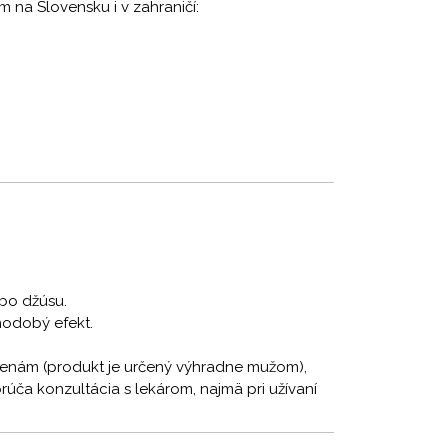
na Slovensku i v zahraničí:
bo džúsu.
hodobý efekt.
ženám (produkt je určený výhradne mužom),
úča konzultácia s lekárom, najmä pri užívaní