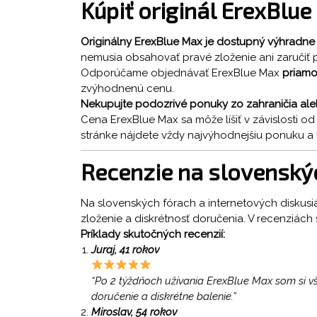
Kúpiť originál ErexBlu
Originálny ErexBlue Max je dostupný výhradne
nemusia obsahovať pravé zloženie ani zaručiť
Odporúčame objednávať ErexBlue Max
priamo
zvýhodnenú cenu.
Nekupujte podozrivé ponuky zo zahraničia aleb
Cena ErexBlue Max sa môže líšiť v závislosti 
stránke nájdete vždy najvýhodnejšiu ponuku a 
Recenzie na slovenský
Na slovenských fórach a internetových diskusi
zloženie a diskrétnosť doručenia. V recenziác
Príklady skutočných recenzií:
Juraj, 41 rokov
“Po 2 týždňoch užívania ErexBlue Max som si vš
doručenie a diskrétne balenie.”
Miroslav, 54 rokov