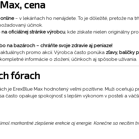
e Max, cena
 online
– v lekárňach ho nenájdete. To je dôležité, pretože na 
 požadovaný účinok.
 na oficiálnej stránke výrobcu
, kde získate nielen originálny pro
o na bazároch – chráňte svoje zdravie aj peniaze!
od aktuálnych promo akcií. Výrobca často ponúka
zľavy, balíčky
kompletné informácie o zložení, účinkoch aj spôsobe užívania.
ch fórach
ách je ErexBlue Max hodnotený veľmi pozitívne. Muži oceňujú p
h sa často opakuje spokojnosť s lepším výkonom v posteli a vä
imol markantné zlepšenie erekcie aj energie. Konečne sa necítim 