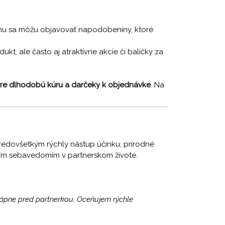
trhu sa môžu objavovať napodobeniny, ktoré
dukt, ale často aj atraktívne akcie či balíčky za
 pre dlhodobú kúru a darčeky k objednávke
. Na
redovšetkým rýchly nástup účinku, prírodné
čším sebavedomím v partnerskom živote.
trápne pred partnerkou. Oceňujem rýchle