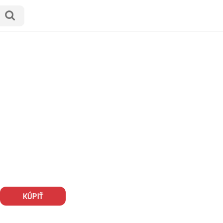
My
Account
KÚPIŤ