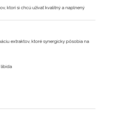
v, ktorí si chcú užívať kvalitný a naplnený
áciu extraktov, ktoré synergicky pôsobia na
libida