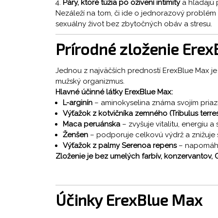
Páry, ktoré túžia po oživení intimity
a hľadajú 
Nezáleží na tom, či ide o jednorazový problé
sexuálny život bez zbytočných obáv a stresu.
Prírodné zloženie Ere
Jednou z najväčších predností ErexBlue Max je
mužský organizmus.
Hlavné účinné látky ErexBlue Max:
L-arginín
– aminokyselina známa svojím priaz
Výťažok z kotvičníka zemného (Tribulus terres
Maca peruánska
– zvyšuje vitalitu, energiu 
Ženšen
– podporuje celkovú výdrž a znižuje 
Výťažok z palmy Serenoa repens
– napomáha
Zloženie je bez umelých farbív, konzervantov, 
Účinky ErexBlue Max