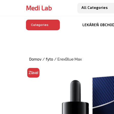
Skip
Medi Lab
All Categories
to
content
LEKÁREŇ OBCHO
Categories
Domov
fyto
/
/ ErexBlue Max
Zľava!