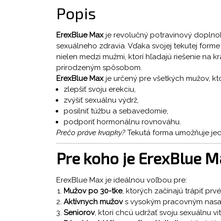
Popis
ErexBlue Max
je revolučný potravinový doplnok
sexuálneho zdravia. Vďaka svojej tekutej forme 
nielen medzi mužmi, ktorí hľadajú riešenie na 
prirodzeným spôsobom.
ErexBlue Max
je určený pre všetkých mužov, kto
zlepšiť svoju erekciu,
zvýšiť sexuálnu výdrž,
posilniť túžbu a sebavedomie,
podporiť hormonálnu rovnováhu.
Prečo práve kvapky?
Tekutá forma umožňuje jed
Pre koho je ErexBlue M
ErexBlue Max je ideálnou voľbou pre:
Mužov po 30-tke
, ktorých začínajú trápiť pr
Aktívnych mužov
s vysokým pracovným nasaden
Seniorov
, ktorí chcú udržať svoju sexuálnu vit