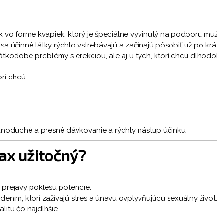
 vo forme kvapiek, ktorý je špeciálne vyvinutý na podporu mužs
sa účinné látky rýchlo vstrebávajú a začínajú pôsobiť už po krá
krátkodobé problémy s erekciou, ale aj u tých, ktorí chcú dlhod
rí chcú:
noduché a presné dávkovanie a rýchly nástup účinku.
ax užitočný?
vé prejavy poklesu potencie.
ím, ktorí zažívajú stres a únavu ovplyvňujúcu sexuálny život.
alitu čo najdlhšie.