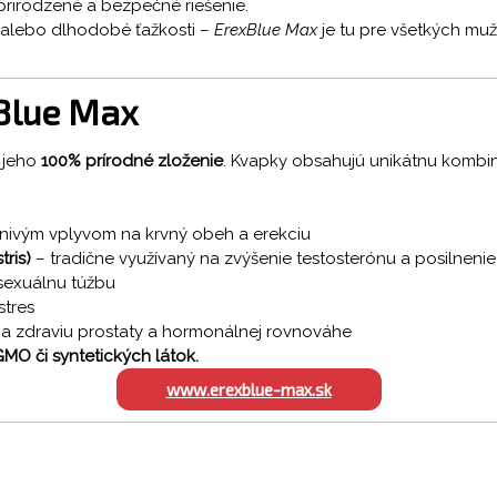
prirodzené a bezpečné riešenie.
m alebo dlhodobé ťažkosti –
ErexBlue Max
je tu pre všetkých mužo
xBlue Max
 jeho
100% prírodné zloženie
. Kvapky obsahujú unikátnu kombin
nivým vplyvom na krvný obeh a erekciu
tris)
– tradične využívaný na zvýšenie testosterónu a posilnenie 
a sexuálnu túžbu
stres
 zdraviu prostaty a hormonálnej rovnováhe
GMO či syntetických látok.
www.erexblue-max.sk