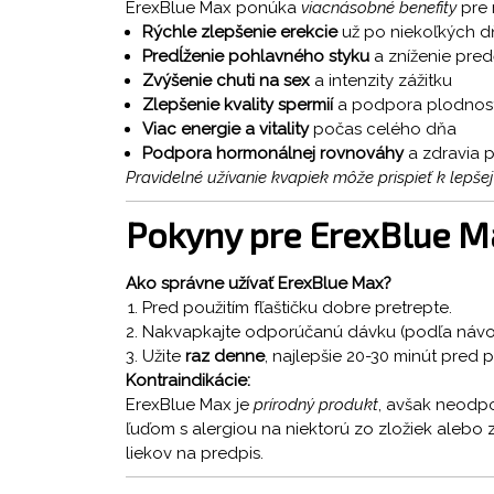
ErexBlue Max ponúka
viacnásobné benefity
pre 
Rýchle zlepšenie erekcie
už po niekoľkých d
Predĺženie pohlavného styku
a zníženie pred
Zvýšenie chuti na sex
a intenzity zážitku
Zlepšenie kvality spermií
a podpora plodnost
Viac energie a vitality
počas celého dňa
Podpora hormonálnej rovnováhy
a zdravia p
Pravidelné užívanie kvapiek môže prispieť k lepše
Pokyny pre ErexBlue Ma
Ako správne užívať ErexBlue Max?
Pred použitím fľaštičku dobre pretrepte.
Nakvapkajte odporúčanú dávku (podľa návod
Užite
raz denne
, najlepšie 20-30 minút pred
Kontraindikácie:
ErexBlue Max je
prírodný produkt
, avšak neodp
ľuďom s alergiou na niektorú zo zložiek alebo 
liekov na predpis.