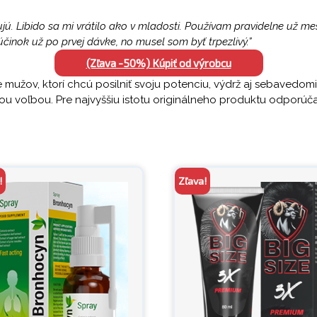
ú. Libido sa mi vrátilo ako v mladosti. Používam pravidelne už me
účinok už po prvej dávke, no musel som byť trpezlivý.”
(Zľava -50%) Kúpiť od výrobcu
mužov, ktorí chcú posilniť svoju potenciu, výdrž aj sebavedom
u voľbou. Pre najvyššiu istotu originálneho produktu odporú
!
Zľava!