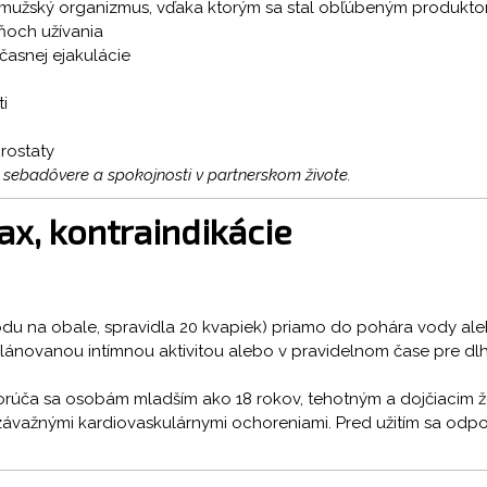
mužský organizmus, vďaka ktorým sa stal obľúbeným produktom 
ňoch užívania
časnej ejakulácie
i
rostaty
j sebadôvere a spokojnosti v partnerskom živote.
x, kontraindikácie
u na obale, spravidla 20 kvapiek) priamo do pohára vody ale
 plánovanou intímnou aktivitou alebo v pravidelnom čase pre dl
orúča sa osobám mladším ako 18 rokov, tehotným a dojčiacim 
závažnými kardiovaskulárnymi ochoreniami. Pred užitím sa odpor