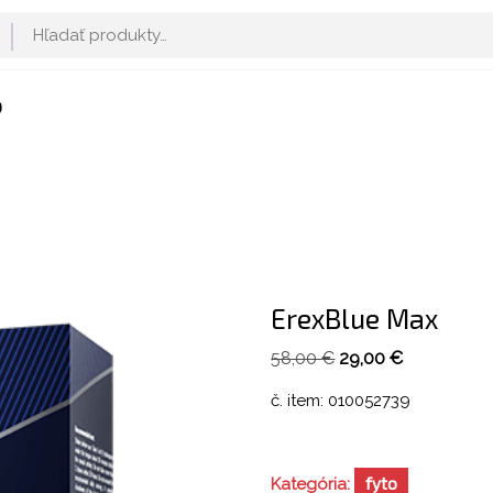
Hľadať:
D
ErexBlue Max
Pôvodná
Aktuálna
58,00
€
29,00
€
cena
cena
č. item: 010052739
bola:
je:
58,00 €.
29,00 €.
fyto
Kategória: