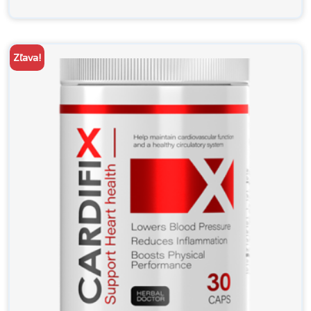
cena
cena
bola:
je:
78,00 €.
39,00 €.
Zľava!