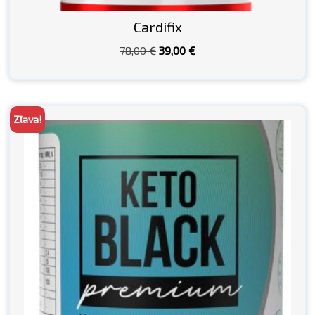
Cardifix
Pôvodná
Aktuálna
78,00
€
39,00
€
cena
cena
bola:
je:
78,00 €.
39,00 €.
Zľava!