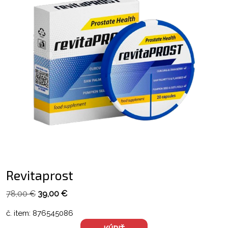
Revitaprost
Pôvodná
Aktuálna
78,00
€
39,00
€
cena
cena
č. item: 876545086
bola:
je: