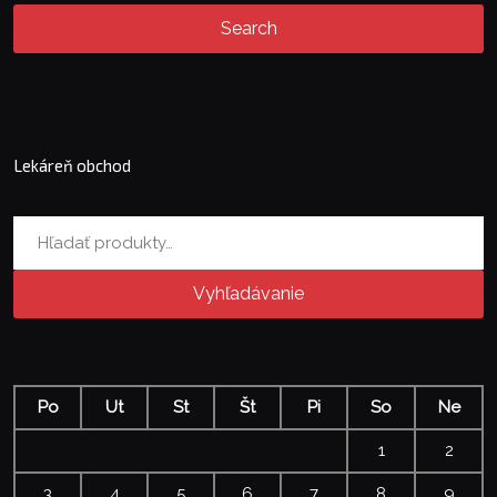
Lekáreň obchod
Hľadať:
Vyhľadávanie
Po
Ut
St
Št
Pi
So
Ne
1
2
3
4
5
6
7
8
9