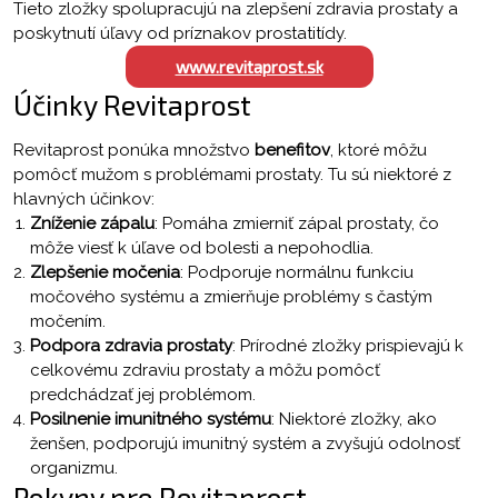
Tieto zložky spolupracujú na zlepšení zdravia prostaty a
poskytnutí úľavy od príznakov prostatitídy.
www.revitaprost.sk
Účinky Revitaprost
Revitaprost ponúka množstvo
benefitov
, ktoré môžu
pomôcť mužom s problémami prostaty. Tu sú niektoré z
hlavných účinkov:
Zníženie zápalu
: Pomáha zmierniť zápal prostaty, čo
môže viesť k úľave od bolesti a nepohodlia.
Zlepšenie močenia
: Podporuje normálnu funkciu
močového systému a zmierňuje problémy s častým
močením.
Podpora zdravia prostaty
: Prírodné zložky prispievajú k
celkovému zdraviu prostaty a môžu pomôcť
predchádzať jej problémom.
Posilnenie imunitného systému
: Niektoré zložky, ako
ženšen, podporujú imunitný systém a zvyšujú odolnosť
organizmu.
Pokyny pre Revitaprost,