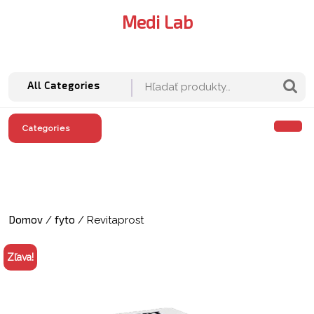
Skip
Medi Lab
to
content
M
A
Hľadať:
All Categories
O
Categories
M
Domov
fyto
/
/ Revitaprost
Zľava!