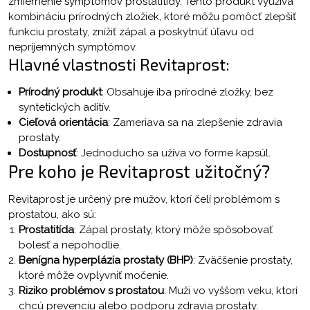
zmiernenie symptómov prostatitídy. Tento produkt využíva
kombináciu prírodných zložiek, ktoré môžu pomôcť zlepšiť
funkciu prostaty, znížiť zápal a poskytnúť úľavu od
nepríjemných symptómov.
Hlavné vlastnosti Revitaprost:
Prírodný produkt
: Obsahuje iba prírodné zložky, bez
syntetických aditív.
Cieľová orientácia
: Zameriava sa na zlepšenie zdravia
prostaty.
Dostupnosť
: Jednoducho sa užíva vo forme kapsúl.
Pre koho je Revitaprost užitočný?
Revitaprost je určený pre mužov, ktorí čelí problémom s
prostatou, ako sú:
Prostatitída
: Zápal prostaty, ktorý môže spôsobovať
bolesť a nepohodlie.
Benígna hyperplázia prostaty (BHP)
: Zväčšenie prostaty,
ktoré môže ovplyvniť močenie.
Riziko problémov s prostatou
: Muži vo vyššom veku, ktorí
chcú prevenciu alebo podporu zdravia prostaty.