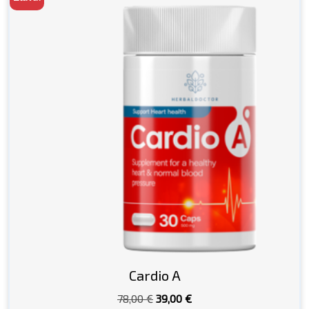
Cardio A
Pôvodná
Aktuálna
78,00
€
39,00
€