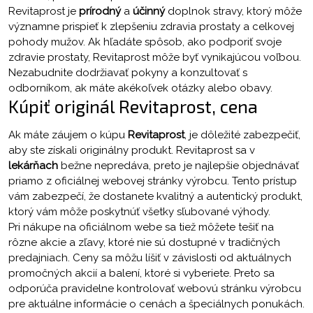
Revitaprost je
prírodný
a
účinný
doplnok stravy, ktorý môže
významne prispieť k zlepšeniu zdravia prostaty a celkovej
pohody mužov. Ak hľadáte spôsob, ako podporiť svoje
zdravie prostaty, Revitaprost môže byť vynikajúcou voľbou.
Nezabudnite dodržiavať pokyny a konzultovať s
odborníkom, ak máte akékoľvek otázky alebo obavy.
Kúpiť originál Revitaprost, cena
Ak máte záujem o kúpu
Revitaprost
, je dôležité zabezpečiť,
aby ste získali originálny produkt. Revitaprost sa v
lekárňach
bežne nepredáva, preto je najlepšie objednávať
priamo z oficiálnej webovej stránky výrobcu. Tento prístup
vám zabezpečí, že dostanete kvalitný a autentický produkt,
ktorý vám môže poskytnúť všetky sľubované výhody.
Pri nákupe na oficiálnom webe sa tiež môžete tešiť na
rôzne akcie a zľavy, ktoré nie sú dostupné v tradičných
predajniach. Ceny sa môžu líšiť v závislosti od aktuálnych
promočných akcií a balení, ktoré si vyberiete. Preto sa
odporúča pravidelne kontrolovať webovú stránku výrobcu
pre aktuálne informácie o cenách a špeciálnych ponukách.