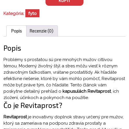
KÚPIŤ
78,00 €.
39,00 €.
fyto
Kategória:
Popis
Recenzie (0)
Popis
Problémy s prostatou sú pre mnohých mužov citlivou
témou. Moderný životný štýl a stres môžu viesť k rôznym
zdravotným ťažkostiam, vrátane prostatitídy. Ak hľadáte
efektívne riešenie, ktoré by vám mohlo pomôcť, Revitaprost
môže byť práve tým, čo hľadáte. Tento článok vám
poskytne detailný prehľad o
kapusulách Revitaprost
, ich
zložení, účinkoch a pokynoch na použitie.
Čo je Revitaprost?
Revitaprost
je inovatívny doplnok stravy určený pre mužov,
ktorý sa zameriava na podporu zdravia prostaty a