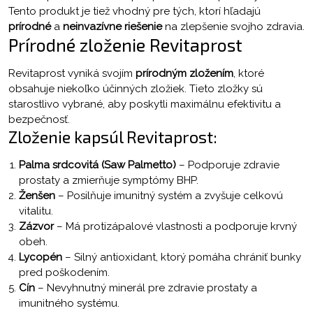
Tento produkt je tiež vhodný pre tých, ktorí hľadajú
prírodné
a
neinvazívne riešenie
na zlepšenie svojho zdravia.
Prírodné zloženie Revitaprost
Revitaprost vyniká svojím
prírodným zložením
, ktoré
obsahuje niekoľko účinných zložiek. Tieto zložky sú
starostlivo vybrané, aby poskytli maximálnu efektivitu a
bezpečnosť.
Zloženie kapsúl Revitaprost:
Palma srdcovitá (Saw Palmetto)
– Podporuje zdravie
prostaty a zmierňuje symptómy BHP.
Ženšen
– Posilňuje imunitný systém a zvyšuje celkovú
vitalitu.
Zázvor
– Má protizápalové vlastnosti a podporuje krvný
obeh.
Lycopén
– Silný antioxidant, ktorý pomáha chrániť bunky
pred poškodením.
Cín
– Nevyhnutný minerál pre zdravie prostaty a
imunitného systému.