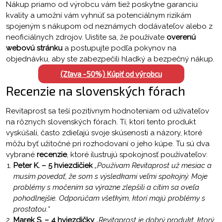
Nákup priamo od výrobcu vám tiež poskytne garanciu
kvality a umožní vám vyhnúť sa potenciálnym rizikám
spojeným s nákupom od neznámych dodávateľov alebo z
neoficiálnych zdrojov. Uistite sa, že používate
overenú
webovú stránku
a postupujte podľa pokynov na
objednávku, aby ste zabezpečili hladký a bezpečný nákup.
(Zľava -50%) Kúpiť od výrobcu
Recenzie na slovenských fórach
Revitaprost sa teší pozitívnym hodnoteniam od užívateľov
na rôznych slovenských fórach. Tí, ktorí tento produkt
vyskúšali, často zdieľajú svoje skúsenosti a názory, ktoré
môžu byť užitočné pri rozhodovaní o jeho kúpe. Tu sú dva
vybrané
recenzie
, ktoré ilustrujú spokojnosť používateľov:
Peter K. – 5 hviezdičiek
„Používam Revitaprost už mesiac a
musím povedať, že som s výsledkami veľmi spokojný. Moje
problémy s močením sa výrazne zlepšili a cítim sa oveľa
pohodlnejšie. Odporúčam všetkým, ktorí majú problémy s
prostatou.“
Marek S. – 4 hviezdičky
„Revitaprost je dobrý produkt, ktorý